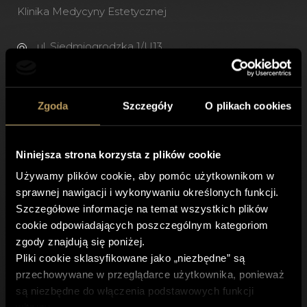
Klinika Medycyny Estetycznej
ul. Siedmiogrodzka 1/U13,
01-204 Warszawa
Zgoda
Szczegóły
O plikach cookies
+(48) 500 743 973
+(48) 22 400 57 75
recepcja@spireclinic.pl
Niniejsza strona korzysta z plików cookie
Używamy plików cookie, aby pomóc użytkownikom w
Godziny otwarcia
sprawnej nawigacji i wykonywaniu określonych funkcji.
Szczegółowe informacje na temat wszystkich plików
Pon. - Pt. 8:00 - 21.00
cookie odpowiadających poszczególnym kategoriom
Sob. 9:00 – 18:00
zgody znajdują się poniżej.
Pliki cookie sklasyfikowane jako „niezbędne” są
przechowywane w przeglądarce użytkownika, ponieważ
są niezbędne do włączenia podstawowych funkcji