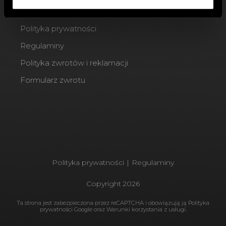
Blog
Polityka prywatności
Regulaminy
Polityka zwrotów i reklamacji
Formularz zwrotu
Polityka prywatności
|
Regulaminy
Copyright
2026
Ta strona jest zabezpieczona przez reCAPTCHA i obowiązują ją
Polityka
prywatności Google
oraz
Warunki korzystania
z usługi.