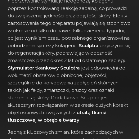
nieprzerwanie stymuluje neogenezę kolagenu
poprzez kontrolowaną reakcję zapalną, co prowadzi
do zwiększenia jędrności oraz objętości skóry. Efekty
zastosowania tego preparatu pojawiają się stopniowo
w okresie od kilku do nawet kilkudziesięciu tygodni,
co jest wynikiem czasu potrzebnego organizmowi na
pobudzenie syntezy kolagenu.
Sculptra
przyczynia się
do regeneracji skóry, poprawiając widoczność
zmarszczek przez okres 2 lat od ostatniego zabiegu.
Stymulator tkankowy Sculptra
jest odpowiedni do
wolumetrii obszarów o obniżonej objętości,
szczególnie do korygowania zagłębień skórnych,
takich jak fałdy, zmarszczki, bruzdy oraz oznaki
starzenia się skóry. Dodatkowo, Sculptra jest
skutecznym rozwiązaniem w zakresie dużych korekt
objętościowych związanych z
utratą tkanki
tłuszczowej w obrębie twarzy
.
Jedną z kluczowych zmian, które zachodzących w