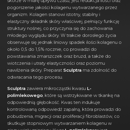
skórze w miarę upływu czasu, jest redukcja ilości oraz
pogorszenie jakości kolagenu wytwarzanego przez
organizm. Kolagen stanowi istotny, stabilny i
elastyczny składnik skóry właściwej, pełniący funkcję
struktury nośnej, co przyczynia się do zachowania
młodego wyglądu skóry. W trakcie dorosłego życia
obserwuje się jednak liniowy spadek ilości kolagenu o
około 0,5 do 1,5% rocznie, co prowadzi do
powstawania zmarszczek oraz bruzd, a także do
wiotczenia i utraty elastyczności oraz poziomu
nawilżenia skóry. Preparat
Sculptra
ma zdolność do
odwracania tego procesu.
Sculptra
zawiera mikrocząstki kwasu
L-
polimlekowego
, które są wstrzykiwane w tkankę na
odpowiednią głębokość. Kwas ten indukuje
kontrolowaną odpowiedź zapalną, która prowadzi do
pobudzenia, migracji oraz proliferacji fibroblastów, co
skutkuje stopniowym wytwarzaniem kolagenu w