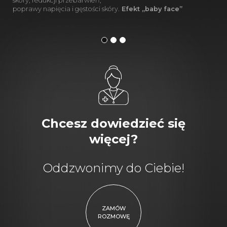
skóry, redukcji przebarwień,
poprawy napięcia i gęstości skóry.
Efekt „baby face”
Chcesz dowiedzieć się
więcej?
Oddzwonimy do Ciebie!
ZAMÓW
ROZMOWĘ