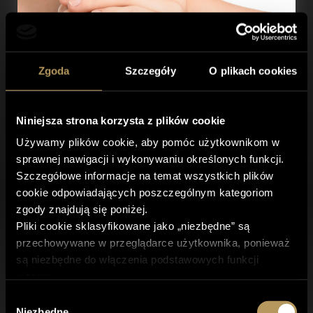
Zgoda
Szczegóły
O plikach cookies
02
Niniejsza strona korzysta z plików cookie
Używamy plików cookie, aby pomóc użytkownikom w
sprawnej nawigacji i wykonywaniu określonych funkcji.
Na czym polega zabieg Sculptra?
Szczegółowe informacje na temat wszystkich plików
cookie odpowiadających poszczególnym kategoriom
zgody znajdują się poniżej.
Zabieg
Sculptra
polega na wprowadzeniu
Pliki cookie sklasyfikowane jako „niezbędne” są
biostymulatora pod skórę przy użyciu cienkiej igły.
przechowywane w przeglądarce użytkownika, ponieważ
Kwas polimlekowy, zawarty w preparacie, stymuluje
są niezbędne do włączenia podstawowych funkcji
produkcję kolagenu, co prowadzi do stopniowego
witryny.
wzmocnienia struktury skóry oraz poprawy jej
Korzystamy również z plików cookie innych firm, które
jędrności. Zastosowanie
Stymulatora tkankowego
Wybór
pomagają nam analizować sposób korzystania ze strony
Sculptra
przyczynia się do
korekcji owalu twarzy,
Niezbędne