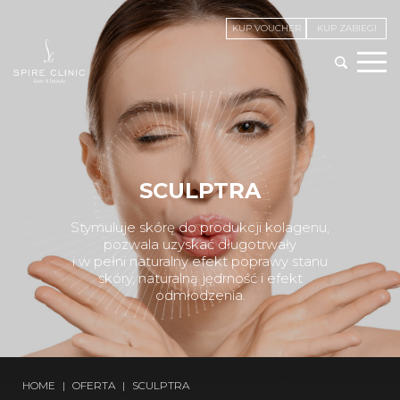
KUP VOUCHER
KUP ZABIEGI
SCULPTRA
Stymuluje skórę do produkcji kolagenu,
pozwala uzyskać długotrwały
i w pełni naturalny efekt poprawy stanu
skóry, naturalną jędrność i efekt
odmłodzenia.
HOME
|
OFERTA
|
SCULPTRA