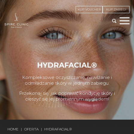
KUP VOUCHER
KUP ZABIEGI
HYDRAFACIAL®
Kompleksowe oczyszczanie, nawilżanie i
odmładzanie skóry w jednym zabiegu.
Przekonaj się, jak poprawić kondycję skóry i
cieszyć się jej promiennym wyglądem!
HOME
|
OFERTA
|
HYDRAFACIAL®