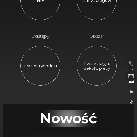
NIE
4-6 zabiegów
Odstępy
Obszar
Twarz, szyja,
1 raz w tygodniu
dekolt, plecy
Nowość