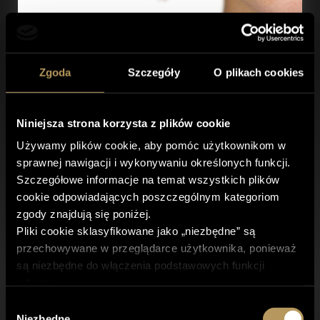
Zgoda
Szczegóły
O plikach cookies
02
Niniejsza strona korzysta z plików cookie
Używamy plików cookie, aby pomóc użytkownikom w
WSKAZANIA
sprawnej nawigacji i wykonywaniu określonych funkcji.
Szczegółowe informacje na temat wszystkich plików
cookie odpowiadających poszczególnym kategoriom
Rozszerzone pory
zgody znajdują się poniżej.
Zmarszczki drobne
Pliki cookie sklasyfikowane jako „niezbędne” są
Zmarszczki głębokie
przechowywane w przeglądarce użytkownika, ponieważ
Skóra o nierównym kolorycie, z przebarwieniami
są niezbędne do włączenia podstawowych funkcji
Cera tłusta
witryny.
Cera odwodniona
Korzystamy również z plików cookie innych firm, które
Wybór
Cera trądzikowa
pomagają nam analizować sposób korzystania ze strony
Niezbędne