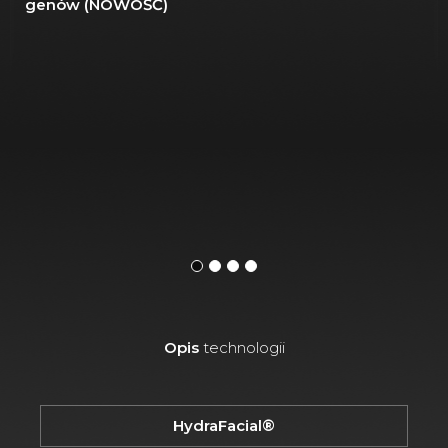
genów (NOWOŚĆ)
Opis
technologii
HydraFacial®