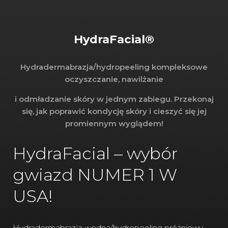
HydraFacial®
Hydradermabrazja/hydropeeling kompleksowe
oczyszczanie, nawilżanie
i odmładzanie skóry w jednym zabiegu. Przekonaj
się, jak poprawić kondycję skóry i cieszyć się jej
promiennym wyglądem!
HydraFacial – wybór
gwiazd NUMER 1 W
USA!
Hydradermabrazja wodna/hydropeeling próżniowy