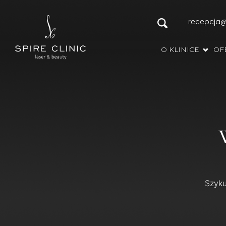
recepcja@s
O KLINICE
OF
Szyku