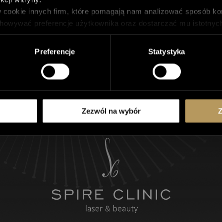
 cookie innych firm, które pomagają nam analizować sposób kor
howywać preferencje użytkownika oraz dostarczać mu istotnych d
 przechowywane w przeglądarce tylko za uprzednią zgodą użytko
iektóre lub wszystkie te pliki cookie, ale wyłączenie niektóry
Preferencje
Statystyka
KONTAKT
Zezwól na wybór
Z