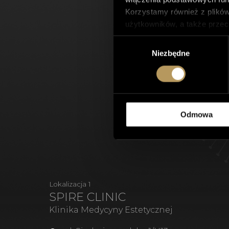
Korzystamy również z plików
użytkowników, a także przec
Tego typu pliki cookie będą
Wybór
Można włączyć lub wyłączyć n
Niezbędne
zgody
jakość przeglądania.
Polityka prywatności
Odmowa
Lokalizacja 1
SPIRE CLINIC
Klinika Medycyny Estetycznej