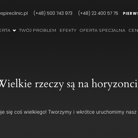
pireclinic.pl
(+48) 500 743 973
(+48) 22 400 57 75
PIERW
ERTA
TWÓJ PROBLEM
EFEKTY
OFERTA SPECJALNA
CEN
Wielkie rzeczy są na horyzonci
je się coś wielkiego! Tworzymy i wkrótce uruchomimy nasz 