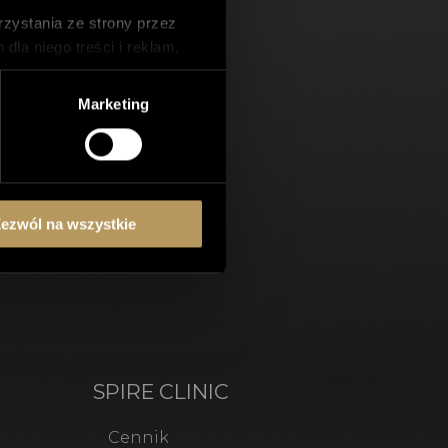
zystania ze strony przez
la niego treści i reklam.
wnika.
ch z nich może wpłynąć na
Marketing
ezwól na wszystkie
SPIRE CLINIC
Cennik