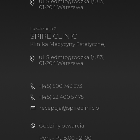
ul. Siedmiogrodzka 1/U13,
01-204 Warszawa
Lokalizacja 2
SPIRE CLINIC
Klinika Medycyny Estetycznej
ul. Siedmiogrodzka 1/U13,
01-204 Warszawa
+(48) 500 743 973
+(48) 22 400 57 75
recepcja@spireclinic.pl
Godziny otwarcia
Pon. - Pt. 8:00 - 21.00