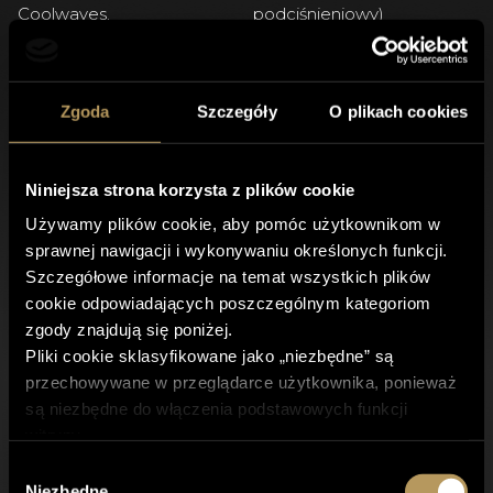
podciśnieniowy)
Coolwaves.
Dowiedz się więcej
Dowiedz się więcej
Zgoda
Szczegóły
O plikach cookies
Niniejsza strona korzysta z plików cookie
Używamy plików cookie, aby pomóc użytkownikom w
sprawnej nawigacji i wykonywaniu określonych funkcji.
SCHWARZY
HIFU ULTRAFORMER III
Szczegółowe informacje na temat wszystkich plików
Kształtowanie mięśni,
Najmocniejszy,
cookie odpowiadających poszczególnym kategoriom
redukcja tkanki
bezinwazyjny lifting twarzy i
zgody znajdują się poniżej.
tłuszczowej
ciała, redukcja zmarszczek,
Pliki cookie sklasyfikowane jako „niezbędne” są
odmłodzenie.
przechowywane w przeglądarce użytkownika, ponieważ
Dowiedz się więcej
są niezbędne do włączenia podstawowych funkcji
Dowiedz się więcej
witryny.
Korzystamy również z plików cookie innych firm, które
Wybór
pomagają nam analizować sposób korzystania ze strony
Niezbędne