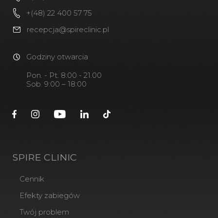
+(48) 22 400 57 75
recepcja@spireclinic.pl
Godziny otwarcia
Pon. - Pt. 8:00 - 21.00
Sob. 9:00 – 18:00
SPIRE CLINIC
Cennik
Efekty zabiegów
Twój problem