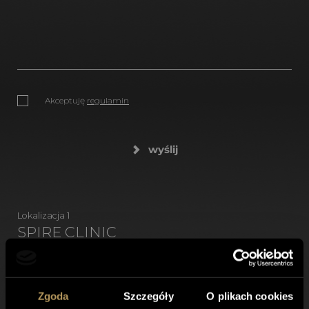
Akceptuję
regulamin
wyślij
Lokalizacja 1
SPIRE CLINIC
Klinika Medycyny Estetycznej
ul. Siedmiogrodzka 1/U13,
01-204 Warszawa
Zgoda
Szczegóły
O plikach cookies