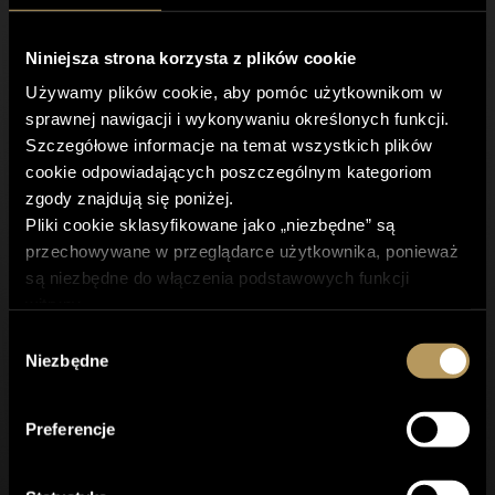
Lokalizacja 2
SPIRE CLINIC
Niniejsza strona korzysta z plików cookie
Klinika Medycyny Estetycznej
Używamy plików cookie, aby pomóc użytkownikom w
sprawnej nawigacji i wykonywaniu określonych funkcji.
ul. Siedmiogrodzka 1/U13,
Szczegółowe informacje na temat wszystkich plików
01-204 Warszawa
cookie odpowiadających poszczególnym kategoriom
zgody znajdują się poniżej.
Pliki cookie sklasyfikowane jako „niezbędne” są
+(48) 500 743 973
przechowywane w przeglądarce użytkownika, ponieważ
+(48) 22 400 57 75
są niezbędne do włączenia podstawowych funkcji
recepcja@spireclinic.pl
witryny.
Korzystamy również z plików cookie innych firm, które
Wybór
pomagają nam analizować sposób korzystania ze strony
Niezbędne
Godziny otwarcia
zgody
przez użytkowników, a także przechowywać preferencje
Pon. - Pt. 8:00 - 21.00
użytkownika oraz dostarczać mu istotnych dla niego
Sob. 9:00 – 18:00
Preferencje
treści i reklam. Tego typu pliki cookie będą
przechowywane w przeglądarce tylko za uprzednią
zgodą użytkownika.