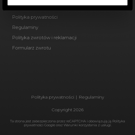
Blog
Polityka prywatności
Regulaminy
Polityka zwrotów i reklamacji
Formularz zwrotu
Polityka prywatności
|
Regulaminy
Copyright
2026
Ta strona jest zabezpieczona przez reCAPTCHA i obowiązują ją
Polityka
prywatności Google
oraz
Warunki korzystania
z usługi.