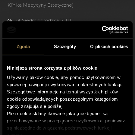
Klinika Medycyny Estetycznej
ul. Siedmiogrodzka 1/U13,
01-204 Warszawa
Zgoda
Szczegóły
O plikach cookies
+(48) 500 743 973
+(48) 22 400 57 75
recepcja@spireclinic.pl
Niniejsza strona korzysta z plików cookie
Używamy plików cookie, aby pomóc użytkownikom w
Godziny otwarcia
sprawnej nawigacji i wykonywaniu określonych funkcji.
Szczegółowe informacje na temat wszystkich plików
Pon. - Pt. 8:00 - 21.00
cookie odpowiadających poszczególnym kategoriom
Sob. 9:00 – 18:00
zgody znajdują się poniżej.
Pliki cookie sklasyfikowane jako „niezbędne” są
przechowywane w przeglądarce użytkownika, ponieważ
są niezbędne do włączenia podstawowych funkcji