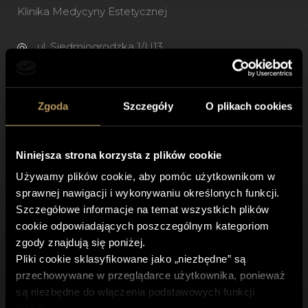
Klinika Medycyny Estetycznej
ul. Siedmiogrodzka 1/U13,
01-204 Warszawa
Zgoda
Szczegóły
O plikach cookies
+(48) 500 743 973
+(48) 22 400 57 75
recepcja@spireclinic.pl
Niniejsza strona korzysta z plików cookie
Używamy plików cookie, aby pomóc użytkownikom w
Godziny otwarcia
sprawnej nawigacji i wykonywaniu określonych funkcji.
Szczegółowe informacje na temat wszystkich plików
Pon. - Pt. 8:00 - 21.00
cookie odpowiadających poszczególnym kategoriom
Sob. 9:00 – 18:00
zgody znajdują się poniżej.
Pliki cookie sklasyfikowane jako „niezbędne” są
przechowywane w przeglądarce użytkownika, ponieważ
są niezbędne do włączenia podstawowych funkcji