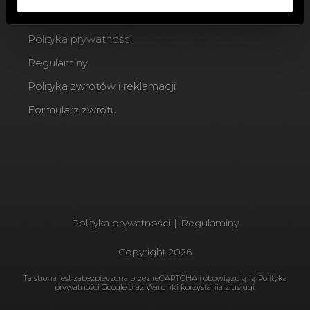
Blog
Polityka prywatności
Regulaminy
Polityka zwrotów i reklamacji
Formularz zwrotu
Polityka prywatności
|
Regulaminy
Copyright
2026
Ta strona jest zabezpieczona przez reCAPTCHA i obowiązują ją
Polityka
prywatności Google
oraz
Warunki korzystania
z usługi.