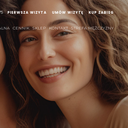
75
PIERWSZA WIZYTA
UMÓW WIZYTĘ
KUP ZABIEG
ALNA
CENNIK
SKLEP
KONTAKT
STREFA MĘŻCZYZNY