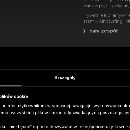
wiarę w piękno własnej
Prywatnie lubi aktywni
latem – windsurfing i k
cały zespół
Szczegóły
UMÓW
KUP
SKLEP
WIZYTĘ
ZABIEG
 plików cookie
 pomóc użytkownikom w sprawnej nawigacji i wykonywaniu okre
temat wszystkich plików cookie odpowiadających poszczególny
 jako „niezbędne” są przechowywane w przeglądarce użytkownik