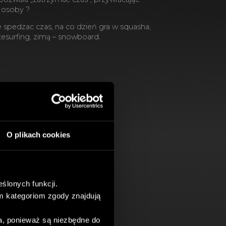
 osoby ?
e spedzac czas, na co dzień gra w squasha,
itesurfing, zimą – snowboard.
O plikach cookies
ślonych funkcji.
m kategoriom zgody znajdują
a, ponieważ są niezbędne do