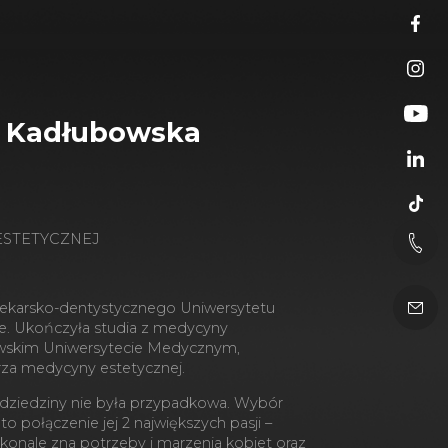
a Kadłubowska
ESTETYCZNEJ
lekarsko-dentystycznego Uniwersytetu
e. Ukończyła studia z medycyny
awskim Uniwersytecie Medycznym,
rza medycyny estetycznej.
 dziedziny nie była przypadkowa. Wybór
o połączenie jej 2 największych pasji –
konale zna potrzeby i marzenia kobiet oraz