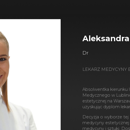
Aleksandr
Dr
LEKARZ MEDYCYNY 
Absolwentka kierunku 
Medycznego w Lublini
estetycznej na Warsz
uzyskując dyplom leka
Decyzja o wyborze tej
medycyny estetycznej t
medycyny i sztuki. Dos