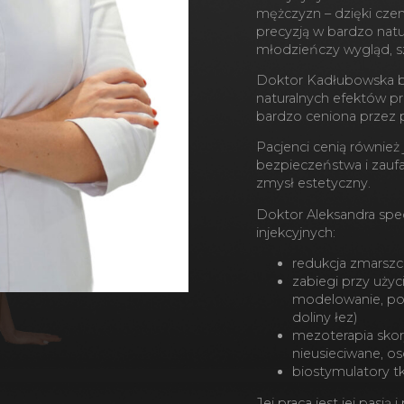
mężczyzn – dzięki cze
precyzją w bardzo natu
młodzieńczy wygląd, s
Doktor Kadłubowska b
naturalnych efektów p
bardzo ceniona przez 
Pacjenci cenią również
bezpieczeństwa i zaufa
zmysł estetyczny.
Doktor Aleksandra spec
injekcyjnych:
redukcja zmarszc
zabiegi przy użyc
modelowanie, pow
doliny łez)
mezoterapia skor
nieusieciwane, os
b
iostymulatory 
Jej praca jest jej pasją