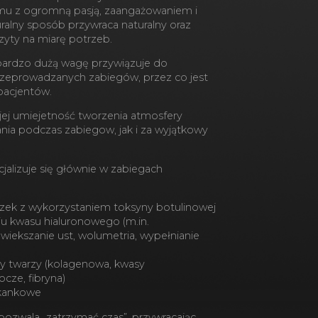
mu z ogromną pasją, zaangażowaniem i
ralny sposób przywraca naturalny oraz
zyty na miarę potrzeb.
ardzo dużą wagę przywiązuje do
rzeprowadzanych zabiegów, przez co jest
pacjentów.
 jej umiejetność tworzenia atmosfery
nia podczas zabiegow, jak i za wyjątkowy
jalizuje się głównie w zabiegach
zek z wykorzystaniem toksyny botulinowej
iu kwasu hialuronowego (m.in.
iekszanie ust, wolumetria, wypełnianie
y twarzy (kolagenowa, kwasy
ocze, fibryna)
tkankowe
 i pozwala „zatrzymać czas”, przywracając