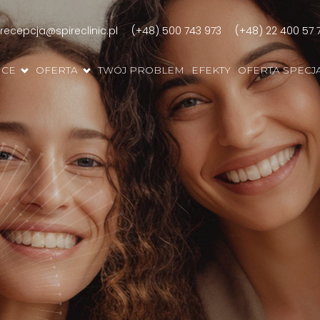
recepcja@spireclinic.pl
(+48) 500 743 973
(+48) 22 400 57 
ICE
OFERTA
TWÓJ PROBLEM
EFEKTY
OFERTA SPECJ