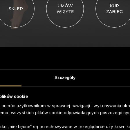
UMÓW
KUP
SKLEP
WIZYTĘ
ZABIEG
Chcesz dowiedzieć się więcej?
Szczegóły
Oddzwonimy do Ciebie!
 plików cookie
 pomóc użytkownikom w sprawnej nawigacji i wykonywaniu okre
temat wszystkich plików cookie odpowiadających poszczególny
 jako „niezbędne” są przechowywane w przeglądarce użytkownik