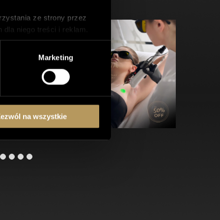
zystania ze strony przez
la niego treści i reklam.
wnika.
ch z nich może wpłynąć na
Marketing
ezwól na wszystkie