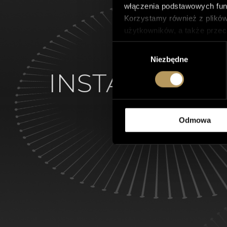
włączenia podstawowych funk
Korzystamy również z plików
użytkowników, a także przec
Tego typu pliki cookie będą
Wybór
Można włączyć lub wyłączyć n
Niezbędne
zgody
jakość przeglądania.
INSTAGRAM
Polityka prywatności
Odmowa