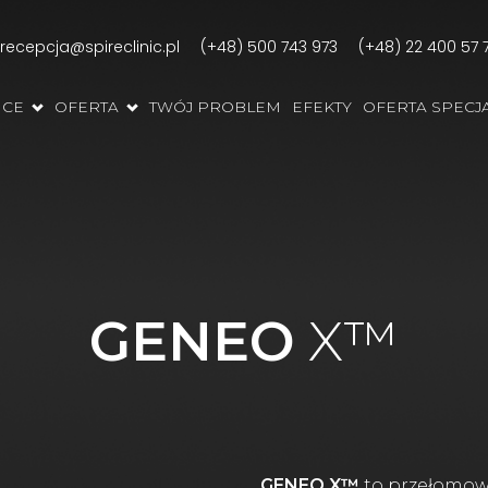
recepcja@spireclinic.pl
(+48) 500 743 973
(+48) 22 400 57 
ICE
OFERTA
TWÓJ PROBLEM
EFEKTY
OFERTA SPECJ
GENEO
X™
GENEO X™
to przełomowa