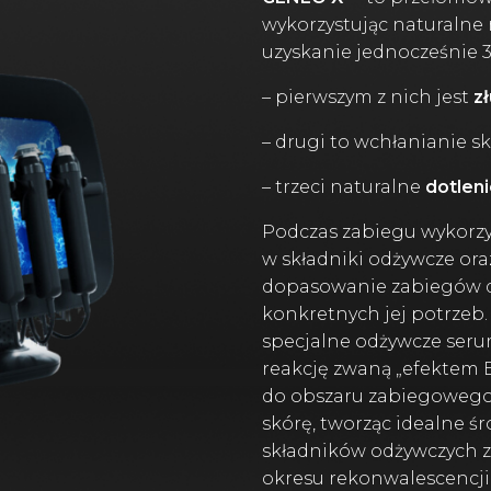
wykorzystując naturaln
uzyskanie jednocześnie 
– pierwszym z nich jest
z
– drugi to wchłanianie 
– trzeci naturalne
dotleni
Podczas zabiegu wykorzy
w składniki odżywcze or
dopasowanie zabiegów d
konkretnych jej potrze
specjalne odżywcze ser
reakcję zwaną „efektem B
do obszaru zabiegowego
skórę, tworząc idealne 
składników odżywczych za
okresu rekonwalescencji 