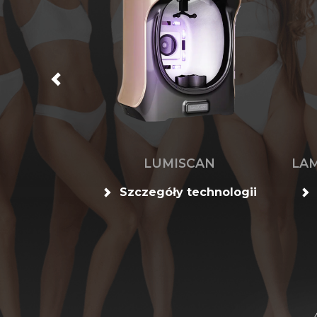
G Alliance
LUMISCAN
LAM
chnologii
Szczegóły technologii