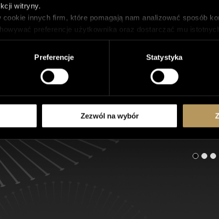
cji witryny.
 cookie innych firm, które pomagają nam analizować sposób kor
howywać preferencje użytkownika oraz dostarczać mu istotnych d
 przechowywane w przeglądarce tylko za uprzednią zgodą użytko
iektóre lub wszystkie te pliki cookie, ale wyłączenie niektóry
Preferencje
Statystyka
Zezwól na wybór
Z