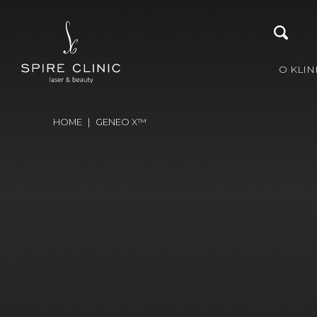
O KLIN
HOME
|
GENEO X™