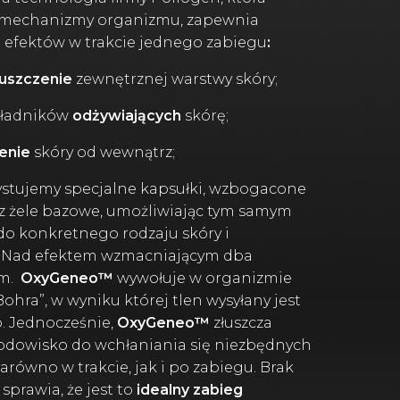
e mechanizmy organizmu, zapewnia
3 efektów w trakcie jednego zabiegu
:
łuszczenie
zewnętrznej warstwy skóry;
składników
odżywiających
skórę;
enie
skóry od wewnątrz;
stujemy specjalne kapsułki, wzbogacone
az żele bazowe, umożliwiając tym samym
o konkretnego rodzaju skóry i
b. Nad efektem wzmacniającym dba
um.
OxyGeneo™
wywołuje w organizmie
ohra”, w wyniku której tlen wysyłany jest
. Jednocześnie,
OxyGeneo™
złuszcza
środowisko do wchłaniania się niezbędnych
równo w trakcie, jak i po zabiegu. Brak
sprawia, że jest to
idealny zabieg