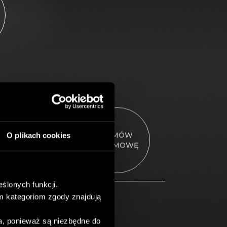
ZAMÓW
O plikach cookies
ROZMOWĘ
ślonych funkcji.
m kategoriom zgody znajdują
a, ponieważ są niezbędne do