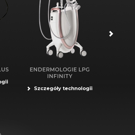
LUS
ENDERMOLOGIE LPG
HIFU UL
INFINITY
gii
Szcze
Szczegóły technologii