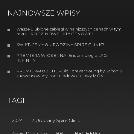
NAJNOWSZE WPISY
Wasze ulubione zabiegi w najniższych cenach w tym
roku! URODZINOWE HITY CENOWE!
ŚWIĘTUJEMY 8. URODZINY SPIRE CLINIC!
PREMIERA WIOSENNA! Endermologie LPG
INFINITY
PREMIERA! BBL HEROic Forever Young by Sciton &
zaawansowany laser diodowo-tulowy MOXI!
TAGI
2024
7 Urodziny Spire Clinic
Again Deka Pro
BBL
BBL HERO