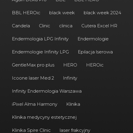
BBL HEROic
black week
black week 2024
Candela
Clinic
clinica
Cutera Excel HR
Endermologia LPG Infinity
Endermologie
Endermologie Infinity LPG
Epilacja lserowa
GentleMax pro plus
HERO
HEROic
Icoone laser Med 2
Infinity
Infinity Endermologia Warszawa
iPixel Alma Harmony
Klinika
Klinika medycyny estetycznej
Klinika Spire Clinic
laser frakcyjny