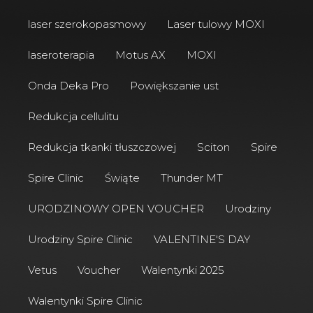
laser szerokopasmowy
Laser tulowy MOXI
laseroterapia
Motus AX
MOXI
Onda Deka Pro
Powiększanie ust
Redukcja cellulitu
Redukcja tkanki tłuszczowej
Sciton
Spire
Spire Clinic
Świąte
Thunder MT
URODZINOWY OPEN VOUCHER
Urodziny
Urodziny Spire Clinic
VALENTINE'S DAY
Vetus
Voucher
Walentynki 2025
Walentynki Spire Clinic