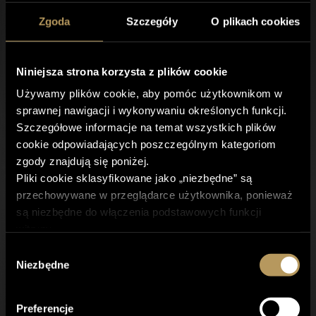
Zgoda
Szczegóły
O plikach cookies
ZAMÓW
ROZMOWĘ
Niniejsza strona korzysta z plików cookie
Używamy plików cookie, aby pomóc użytkownikom w
sprawnej nawigacji i wykonywaniu określonych funkcji.
Szczegółowe informacje na temat wszystkich plików
cookie odpowiadających poszczególnym kategoriom
INSTAGRAM
zgody znajdują się poniżej.
Pliki cookie sklasyfikowane jako „niezbędne” są
przechowywane w przeglądarce użytkownika, ponieważ
są niezbędne do włączenia podstawowych funkcji
witryny.
Korzystamy również z plików cookie innych firm, które
Wybór
pomagają nam analizować sposób korzystania ze strony
Niezbędne
zgody
przez użytkowników, a także przechowywać preferencje
użytkownika oraz dostarczać mu istotnych dla niego
Preferencje
treści i reklam. Tego typu pliki cookie będą