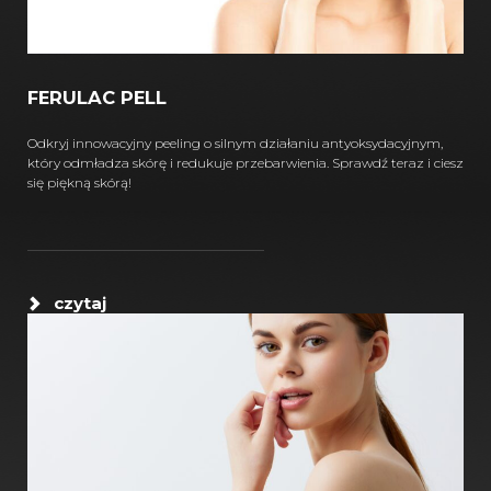
FERULAC PELL
Odkryj innowacyjny peeling o silnym działaniu antyoksydacyjnym,
który odmładza skórę i redukuje przebarwienia. Sprawdź teraz i ciesz
się piękną skórą!
czytaj