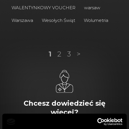
WALENTYNKOWY VOUCHER
warsaw
Warszawa
Wesołych Świąt
Wolumetria
1
2
3
>
Chcesz dowiedzieć się
więcej?
Oddzwonimy do Ciebie!