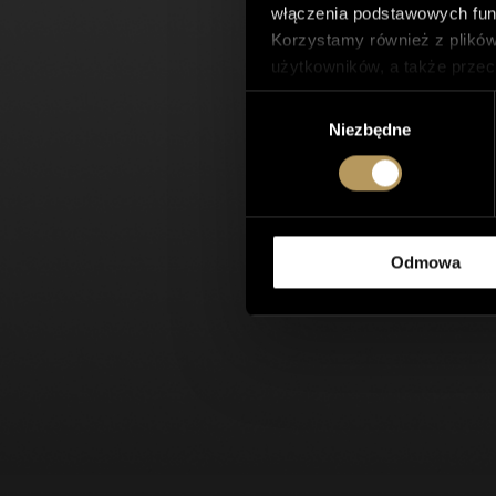
włączenia podstawowych funk
Korzystamy również z plików
użytkowników, a także przec
Tego typu pliki cookie będą
Wybór
Można włączyć lub wyłączyć n
Niezbędne
zgody
jakość przeglądania.
Polityka prywatności
Odmowa