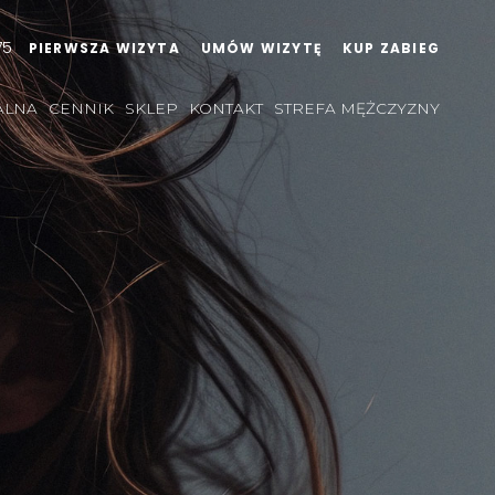
75
PIERWSZA WIZYTA
UMÓW WIZYTĘ
KUP ZABIEG
ALNA
CENNIK
SKLEP
KONTAKT
STREFA MĘŻCZYZNY