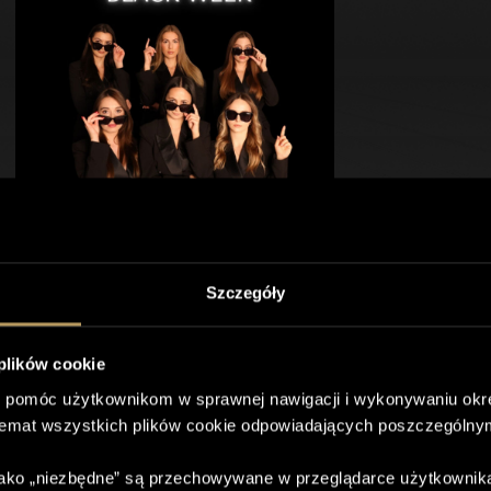
Szczegóły
BLACK WEEK 2024 w Spire
Clinic!
 plików cookie
Rozpoczynamy BLACK WEEK 2024 w Spire
 pomóc użytkownikom w sprawnej nawigacji i wykonywaniu okre
Clinic!
temat wszystkich plików cookie odpowiadających poszczególny
Najbardziej wyczekiwany tydzień w roku
właśnie wystartował!
Wasze ulubione zabiegi z rabatami do -80%
 jako „niezbędne” są przechowywane w przeglądarce użytkownik
OFF !