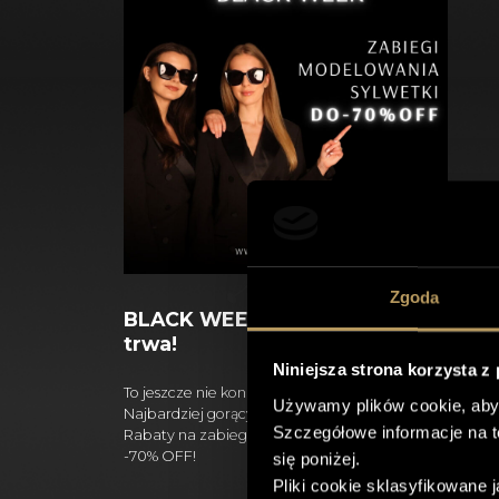
Zgoda
BLACK WEEK w Spire Clinic
trwa!
Niniejsza strona korzysta z
To jeszcze nie koniec naszych niespodzianek…
Używamy plików cookie, aby
Najbardziej gorący tydzień w roku wciąż trwa!
Szczegółowe informacje na 
Rabaty na zabiegi modelujące sylwetkę do
-70% OFF!
się poniżej.
Pliki cookie sklasyfikowane