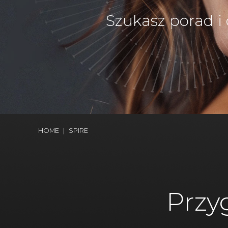
Szukasz porad i
HOME
|
SPIRE
Przy