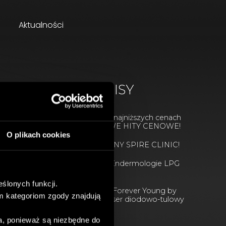
Aktualności
NAJNOWSZE WPISY
Wasze ulubione zabiegi w najniższych cenach
w tym roku! URODZINOWE HITY CENOWE!
O plikach cookies
ŚWIĘTUJEMY 8. URODZINY SPIRE CLINIC!
PREMIERA WIOSENNA! Endermologie LPG
INFINITY
ślonych funkcji.
PREMIERA! BBL HEROic Forever Young by
m kategoriom zgody znajdują
Sciton & zaawansowany laser diodowo-tulowy
MOXI!
a, ponieważ są niezbędne do