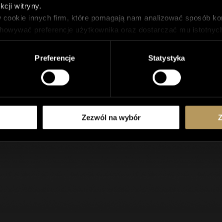
cji witryny.
Czekamy na Ciebie!
 cookie innych firm, które pomagają nam analizować sposób kor
howywać preferencje użytkownika oraz dostarczać mu istotnych d
 przechowywane w przeglądarce tylko za uprzednią zgodą użytko
iektóre lub wszystkie te pliki cookie, ale wyłączenie niektóry
Preferencje
Statystyka
Zezwól na wybór
Z