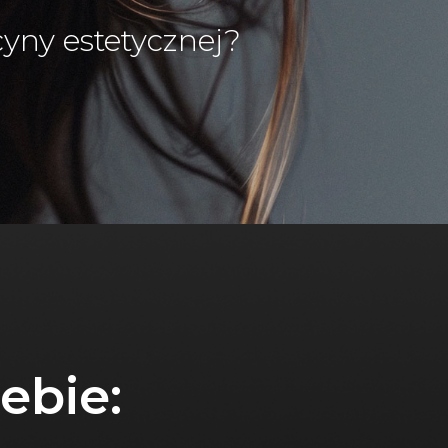
yny estetycznej?
iebie: