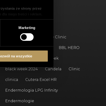
zystania ze strony przez
la niego treści i reklam.
TAGI
wnika.
ch z nich może wpłynąć na
Marketing
2024
7 Urodziny Spire Clinic
Again Deka Pro
BBL
BBL HERO
ezwól na wszystkie
BBL HEROic
black week
black week 2024
Candela
Clinic
clinica
Cutera Excel HR
Endermologia LPG Infinity
Endermologie