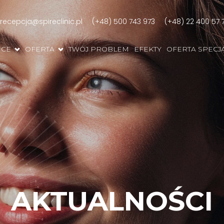
recepcja@spireclinic.pl
(+48) 500 743 973
(+48) 22 400 57 
ICE
OFERTA
TWÓJ PROBLEM
EFEKTY
OFERTA SPECJ
AKTUALNOŚCI