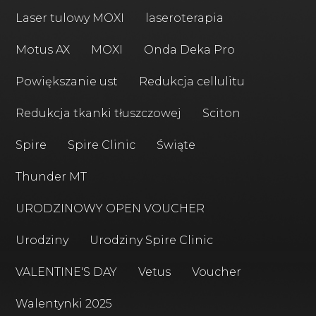
Laser tulowy MOXI
laseroterapia
Motus AX
MOXI
Onda Deka Pro
Powiększanie ust
Redukcja cellulitu
Redukcja tkanki tłuszczowej
Sciton
Spire
Spire Clinic
Świąte
Thunder MT
URODZINOWY OPEN VOUCHER
Urodziny
Urodziny Spire Clinic
VALENTINE'S DAY
Vetus
Voucher
Walentynki 2025