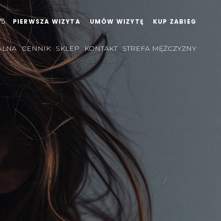
75
PIERWSZA WIZYTA
UMÓW WIZYTĘ
KUP ZABIEG
ALNA
CENNIK
SKLEP
KONTAKT
STREFA MĘŻCZYZNY