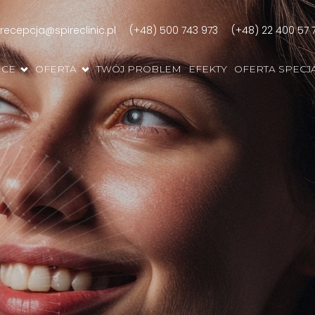
recepcja@spireclinic.pl
(+48) 500 743 973
(+48) 22 400 57 
ICE
OFERTA
TWÓJ PROBLEM
EFEKTY
OFERTA SPECJ