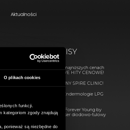
Aktualności
NAJNOWSZE WPISY
Wasze ulubione zabiegi w najniższych cenach
w tym roku! URODZINOWE HITY CENOWE!
O plikach cookies
ŚWIĘTUJEMY 8. URODZINY SPIRE CLINIC!
PREMIERA WIOSENNA! Endermologie LPG
INFINITY
ślonych funkcji.
PREMIERA! BBL HEROic Forever Young by
m kategoriom zgody znajdują
Sciton & zaawansowany laser diodowo-tulowy
MOXI!
a, ponieważ są niezbędne do