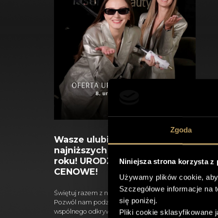
Zgoda
Wasze ulubione zabiegi w
najniższych cenach w tym
roku! URODZINOWE HITY
Niniejsza strona korzysta z
CENOWE!
Używamy plików cookie, aby
Szczegółowe informacje na 
Świętuj razem z nami 8. urodziny Spire Clinic!
się poniżej.
Pozwól nam podziękować Ci, za lata
wspólnego odkrywania piękna i sprawdź
Pliki cookie sklasyfikowane