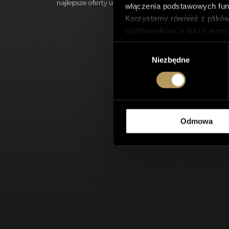
najlepsze oferty urodzinowe!
włączenia podstawowych funk
Korzystamy również z plików
użytkowników, a także przec
Tego typu pliki cookie będą
Wybór
Można włączyć lub wyłączyć n
Niezbędne
zgody
jakość przeglądania.
Polityka prywatności
Odmowa