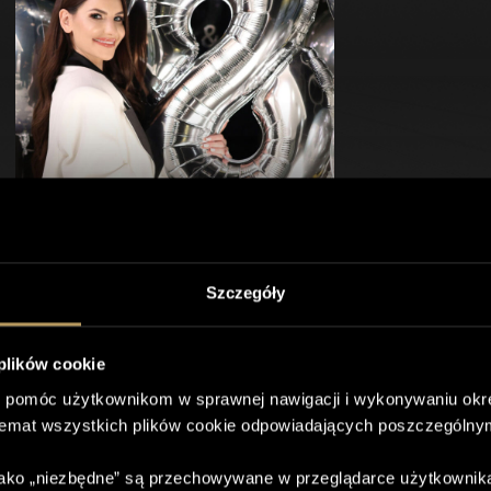
Szczegóły
ŚWIĘTUJEMY 8. URODZINY
SPIRE CLINIC!
 plików cookie
Świętujemy 8. urodziny Spire Clinic i
 pomóc użytkownikom w sprawnej nawigacji i wykonywaniu okre
dziękujemy naszym Pacjentkom oraz
temat wszystkich plików cookie odpowiadających poszczególny
Pacjentom za zaufanie, obecność i wspólne
lata. Z tej okazji przygotowaliśmy specjalne
promocje – rabaty do -50%, zabiegi w
 jako „niezbędne” są przechowywane w przeglądarce użytkownik
prezencie oraz urodzinowe pakiety w