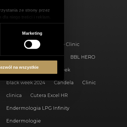
zystania ze strony przez
la niego treści i reklam.
TAGI
wnika.
ch z nich może wpłynąć na
Marketing
2024
7 Urodziny Spire Clinic
Again Deka Pro
BBL
BBL HERO
ezwól na wszystkie
BBL HEROic
black week
black week 2024
Candela
Clinic
clinica
Cutera Excel HR
Endermologia LPG Infinity
Endermologie