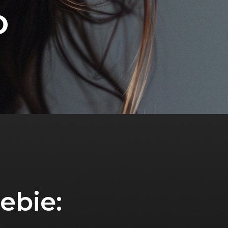
O
iebie: