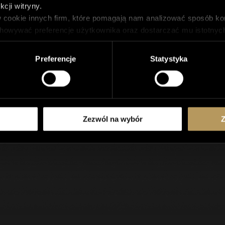
cji witryny.
najniższych cenach. Od 13 do 27 października
 cookie innych firm, które pomagają nam analizować sposób kor
czekają też niespodzianki, loteria i możliwość
wygrania zabiegu BBL FOREVER YOUNG.
howywać preferencje użytkownika oraz dostarczać mu istotnych d
 przechowywane w przeglądarce tylko za uprzednią zgodą użytko
iektóre lub wszystkie te pliki cookie, ale wyłączenie niektóry
Preferencje
Statystyka
Zezwól na wybór
Z