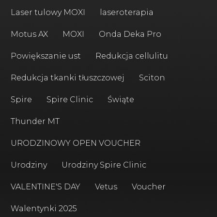
Laser tulowy MOXI
laseroterapia
Motus AX
MOXI
Onda Deka Pro
Powiększanie ust
Redukcja cellulitu
Redukcja tkanki tłuszczowej
Sciton
Spire
Spire Clinic
Świąte
Thunder MT
URODZINOWY OPEN VOUCHER
Urodziny
Urodziny Spire Clinic
VALENTINE'S DAY
Vetus
Voucher
Walentynki 2025