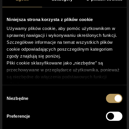
Niniejsza strona korzysta z plików cookie
Używamy plików cookie, aby pomóc użytkownikom w
sprawnej nawigacji i wykonywaniu określonych funkcji.
Szczegółowe informacje na temat wszystkich plików
cookie odpowiadających poszczególnym kategoriom
zgody znajdują się poniżej.
Pliki cookie sklasyfikowane jako „niezbędne” są
przechowywane w przeglądarce użytkownika, ponieważ
są niezbędne do włączenia podstawowych funkcji
witryny.
KONTAKT
Korzystamy również z plików cookie innych firm, które
Wybór
pomagają nam analizować sposób korzystania ze strony
Niezbędne
zgody
przez użytkowników, a także przechowywać preferencje
użytkownika oraz dostarczać mu istotnych dla niego
Preferencje
treści i reklam. Tego typu pliki cookie będą
przechowywane w przeglądarce tylko za uprzednią