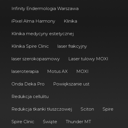
Infinity Endermologia Warszawa
iPixel Alma Harmony
Klinika
Klinika medycyny estetycznej
Klinika Spire Clinic
laser frakcyjny
laser szerokopasmowy
Laser tulowy MOXI
laseroterapia
Motus AX
MOXI
Onda Deka Pro
Powiększanie ust
Redukcja cellulitu
Redukcja tkanki tłuszczowej
Sciton
Spire
Spire Clinic
Świąte
Thunder MT