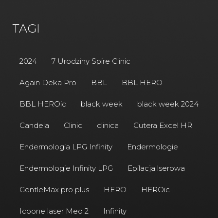
TAGI
2024
7 Urodziny Spire Clinic
Again Deka Pro
BBL
BBL HERO
BBL HEROic
black week
black week 2024
Candela
Clinic
clinica
Cutera Excel HR
Endermologia LPG Infinity
Endermologie
Endermologie Infinity LPG
Epilacja lserowa
GentleMax pro plus
HERO
HEROic
Icoone laser Med 2
Infinity