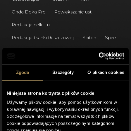
Onda Deka Pro
Powiększanie ust
Redukcja cellulitu
Redukcja tkanki tłuszczowej
Sciton
Spire
Spire Clinic
Świąte
Thunder MT
URODZINOWY OPEN VOUCHER
Urodziny
Zgoda
Szczegóły
O plikach cookies
Urodziny Spire Clinic
VALENTINE'S DAY
Vetus
Voucher
Walentynki 2025
Niniejsza strona korzysta z plików cookie
Walentynki Spire Clinic
Używamy plików cookie, aby pomóc użytkownikom w
sprawnej nawigacji i wykonywaniu określonych funkcji.
WALENTYNKOWY VOUCHER
warsaw
Szczegółowe informacje na temat wszystkich plików
cookie odpowiadających poszczególnym kategoriom
Warszawa
Wesołych Świąt
Wolumetria
zgody znajdują się poniżej.