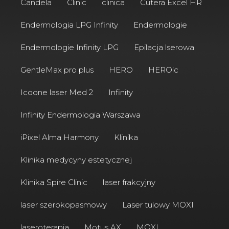
Candela
Clinic
clinica
Cutera Excel HR
Endermologia LPG Infinity
Endermologie
Endermologie Infinity LPG
Epilacja lserowa
GentleMax pro plus
HERO
HEROic
Icoone laser Med 2
Infinity
Infinity Endermologia Warszawa
iPixel Alma Harmony
Klinika
Klinika medycyny estetycznej
Klinika Spire Clinic
laser frakcyjny
laser szerokopasmowy
Laser tulowy MOXI
laseroterapia
Motus AX
MOXI