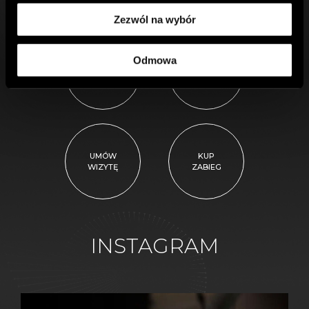
Zezwól na wybór
Odmowa
WIĘCEJ
SKLEP
ZABIEGÓW
UMÓW
KUP
WIZYTĘ
ZABIEG
INSTAGRAM