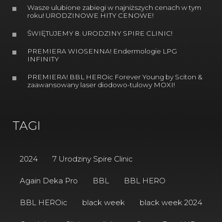
Wasze ulubione zabiegi w najniższych cenach w tym
roku! URODZINOWE HITY CENOWE!
ŚWIĘTUJEMY 8. URODZINY SPIRE CLINIC!
PREMIERA WIOSENNA! Endermologie LPG
INFINITY
PREMIERA! BBL HEROic Forever Young by Sciton &
zaawansowany laser diodowo-tulowy MOXI!
TAGI
2024
7 Urodziny Spire Clinic
Again Deka Pro
BBL
BBL HERO
BBL HEROic
black week
black week 2024